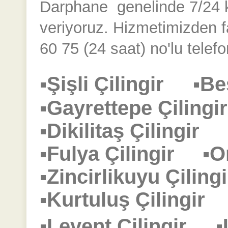
Darphane
genelinde 7/24 ke
veriyoruz. Hizmetimizden 
60 75 (24 saat) no'lu telefo
▪Şişli Çilingir
▪Be
▪Gayrettepe Çilin
▪Dikilitaş Çilingir
▪Fulya Çilingir
▪O
▪Zincirlikuyu Çili
▪Kurtuluş Çilingi
▪Levent Çilingir
▪