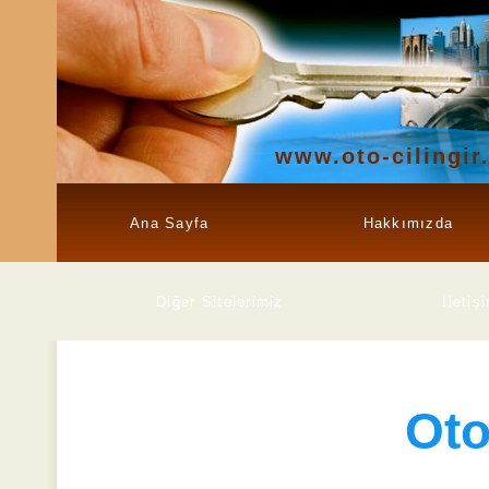
www.oto-cilingir
Ana Sayfa
Hakkımızda
Diğer Sitelerimiz
İletiş
Ot