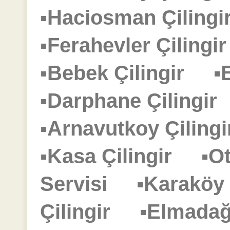
▪Haciosman Çilin
▪Ferahevler Çiling
▪Bebek Çilingir
▪
▪Darphane Çilingi
▪Arnavutkoy Çilin
▪Kasa Çilingir
▪O
Servisi
▪Karaköy
Çilingir
▪Elmadağ