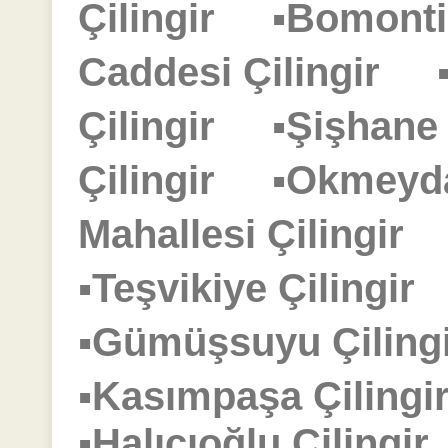
Çilingir
▪Bomonti
Caddesi Çilingir
Çilingir
▪Şişhane
Çilingir
▪Okmeyd
Mahallesi Çilingir
▪Teşvikiye Çilingi
▪Gümüşsuyu Çilin
▪Kasımpaşa Çilin
▪Halıcıoğlu Çiling