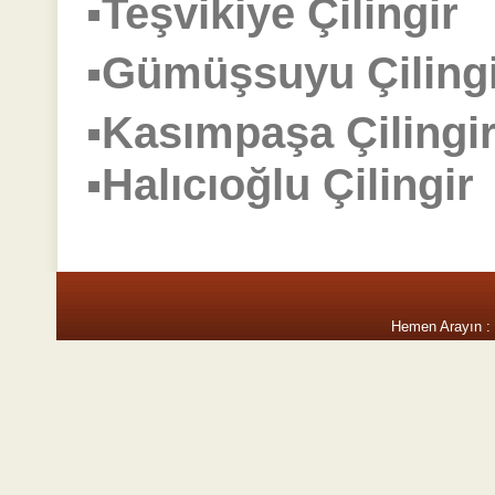
▪Teşvikiye Çilingi
▪Gümüşsuyu Çilin
▪Kasımpaşa Çilin
▪Halıcıoğlu Çiling
Hemen Arayın :