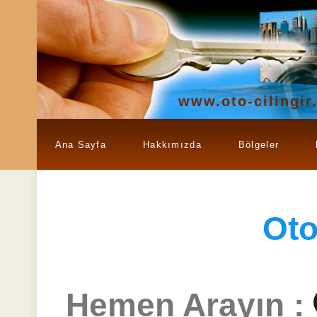
www.oto-cilingir
Ana Sayfa
Hakkımızda
Bölgeler
Ot
Hemen Arayın :